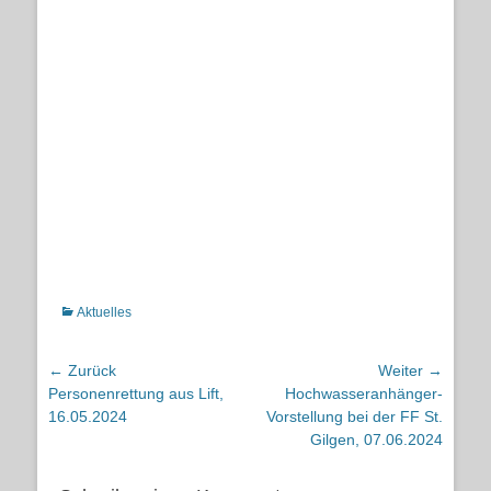
Kategorien
Aktuelles
Beitragsnavigation
← Zurück
Weiter →
Vorheriger
Nächster
Personenrettung aus Lift,
Hochwasseranhänger-
Beitrag:
Beitrag:
16.05.2024
Vorstellung bei der FF St.
Gilgen, 07.06.2024