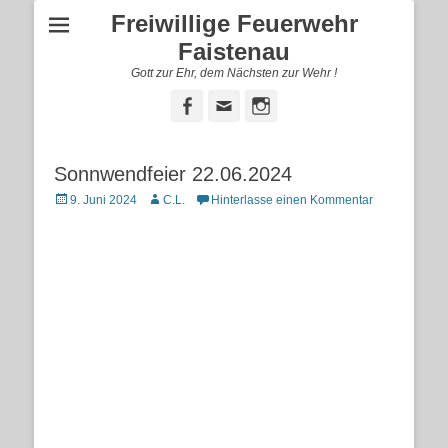
Freiwillige Feuerwehr
Faistenau
Gott zur Ehr, dem Nächsten zur Wehr !
Facebook
E-
Instagram
Mail
Sonnwendfeier 22.06.2024
Posted
Autor
9. Juni 2024
C.L.
Hinterlasse einen Kommentar
on