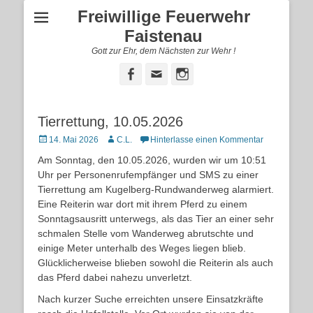
Freiwillige Feuerwehr
Faistenau
Gott zur Ehr, dem Nächsten zur Wehr !
Facebook
E-
Instagram
Mail
Tierrettung, 10.05.2026
Posted
Autor
14. Mai 2026
C.L.
Hinterlasse einen Kommentar
on
Am Sonntag, den 10.05.2026, wurden wir um 10:51
Uhr per Personenrufempfänger und SMS zu einer
Tierrettung am Kugelberg-Rundwanderweg alarmiert.
Eine Reiterin war dort mit ihrem Pferd zu einem
Sonntagsausritt unterwegs, als das Tier an einer sehr
schmalen Stelle vom Wanderweg abrutschte und
einige Meter unterhalb des Weges liegen blieb.
Glücklicherweise blieben sowohl die Reiterin als auch
das Pferd dabei nahezu unverletzt.
Nach kurzer Suche erreichten unsere Einsatzkräfte