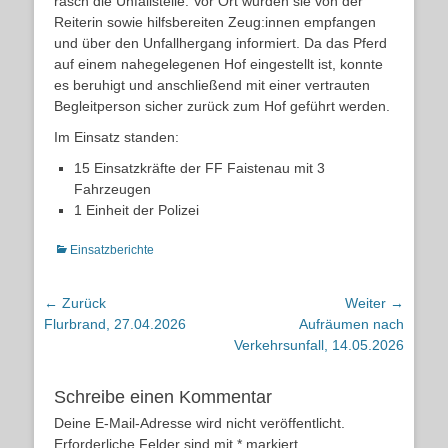
rasch die Unfallstelle. Vor Ort wurden sie von der
Reiterin sowie hilfsbereiten Zeug:innen empfangen
und über den Unfallhergang informiert. Da das Pferd
auf einem nahegelegenen Hof eingestellt ist, konnte
es beruhigt und anschließend mit einer vertrauten
Begleitperson sicher zurück zum Hof geführt werden.
Im Einsatz standen:
15 Einsatzkräfte der FF Faistenau mit 3
Fahrzeugen
1 Einheit der Polizei
Kategorien
Einsatzberichte
Beitragsnavigation
← Zurück
Weiter →
Vorheriger
Nächster
Flurbrand, 27.04.2026
Aufräumen nach
Beitrag:
Beitrag:
Verkehrsunfall, 14.05.2026
Schreibe einen Kommentar
Deine E-Mail-Adresse wird nicht veröffentlicht.
Erforderliche Felder sind mit
*
markiert