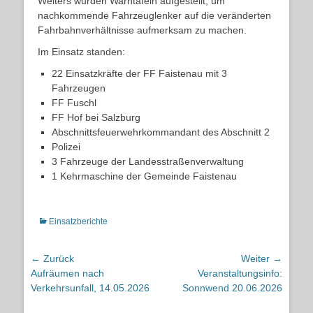
Weiters wurden Warntafeln aufgestellt, um
nachkommende Fahrzeuglenker auf die veränderten
Fahrbahnverhältnisse aufmerksam zu machen.
Im Einsatz standen:
22 Einsatzkräfte der FF Faistenau mit 3
Fahrzeugen
FF Fuschl
FF Hof bei Salzburg
Abschnittsfeuerwehrkommandant des Abschnitt 2
Polizei
3 Fahrzeuge der Landesstraßenverwaltung
1 Kehrmaschine der Gemeinde Faistenau
Kategorien
Einsatzberichte
Beitragsnavigation
← Zurück
Weiter →
Vorheriger
Nächster
Aufräumen nach
Veranstaltungsinfo:
Beitrag:
Beitrag:
Verkehrsunfall, 14.05.2026
Sonnwend 20.06.2026