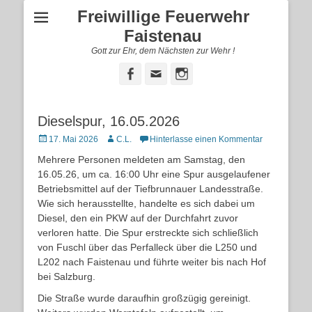
Freiwillige Feuerwehr
Faistenau
Gott zur Ehr, dem Nächsten zur Wehr !
Facebook
E-
Instagram
Mail
Dieselspur, 16.05.2026
Posted
Autor
17. Mai 2026
C.L.
Hinterlasse einen Kommentar
on
Mehrere Personen meldeten am Samstag, den
16.05.26, um ca. 16:00 Uhr eine Spur ausgelaufener
Betriebsmittel auf der Tiefbrunnauer Landesstraße.
Wie sich herausstellte, handelte es sich dabei um
Diesel, den ein PKW auf der Durchfahrt zuvor
verloren hatte. Die Spur erstreckte sich schließlich
von Fuschl über das Perfalleck über die L250 und
L202 nach Faistenau und führte weiter bis nach Hof
bei Salzburg.
Die Straße wurde daraufhin großzügig gereinigt.